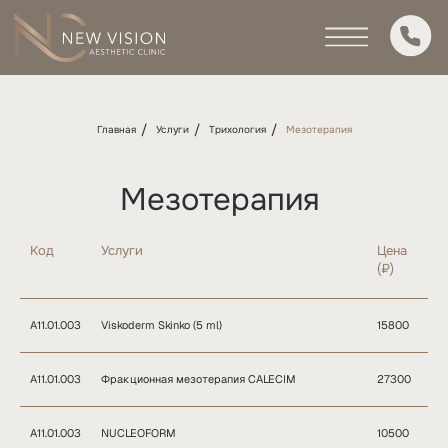
/
/
/
Главная
Услуги
Трихология
Мезотерапия
Мезотерапия
Код
Услуги
Цена
(₽)
А11.01.003
Viskoderm Skinko (5 ml)
15800
А11.01.003
Фракционная мезотерапия CALECIM
27300
А11.01.003
NUCLEOFORM
10500