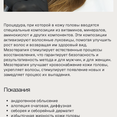
профилактика облысения
Противопоказания
индивидуальная непереносимость компонентов
мезококтейля
период беременности и грудного вскармливания
наличие онкологических заболеваний
ЗАПИСАТЬСЯ НА ПРИЁМ
ЗАПИШИТЕСЬ
К НАМ ПО ТЕЛЕФОНУ
+7 495 120-19-99
ИЛИ ОСТАВЬТЕ СВОИ
ДАННЫЕ И МЫ ВАМ
ПОЗВОНИМ
ТАКЖЕ ВЫ МОЖЕТЕ ЗАПИСАТЬСЯ К НАМ