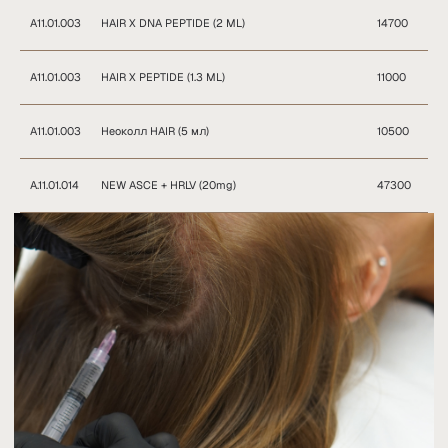
А11.01.003
HAIR X DNA PEPTIDE (2 ML)
14700
А11.01.003
HAIR X PEPTIDE (1.3 ML)
11000
А11.01.003
Неоколл HAIR (5 мл)
10500
Процедура, при которой в кожу головы вводятся
специальные композиции из витаминов, минералов,
аминокислот и других компонентов. Эти композиции
активизируют волосяные луковицы, помогая улучшить
А.11.01.014
NEW ASCE + HRLV (20mg)
47300
рост волос и возвращая им здоровый вид.
Мезотерапия стимулирует естественные процессы
восстановления, что гарантирует безопасность и
результативность метода и для мужчин, и для женщин.
Мезотерапия улучшает кровоснабжение кожи головы,
укрепляет волосы, стимулирует появление новых и
замедляет процесс их выпадения.
Показания
андрогенное облысение
алопеция очаговая, диффузная
себорея и себорейный дерматит
избыточная жирность кожи головы
сухость, ломкость, сечение кончиков
медленный рост волос из-за генетических
особенностей, завивок, окрашиваний и т. п.
нарушение роста волос после беременности