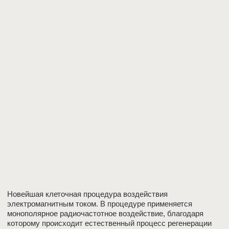
Новейшая клеточная процедура воздействия
электромагнитным током. В процедуре применяется
монополярное радиочастотное воздействие, благодаря
которому происходит естественный процесс регенерации
тканей, увеличивается скорость притока крови, улучшается
микроциркуляция, осуществляется насыщение тканей
кислородом. INDIBA возобновляет естественные процессы
организма, уменьшает отечность, повышает эластичность и
проницаемость стенок сосудов.
ПОКАЗАНИЯ
целлюлит
лечение фиброза, стрий
профилактика келоидных и гипертрофических рубцов
потеря упругости кожи
коррекция контуров фигуры
ускорение выведения токсинов
нарушение микроциркуляции и трофики тканей
гематомы
болезненный цвет кожи
ПРОТИВОПОКАЗАНИЯ
беременность
тромбофлебит
использование имплантированных
кардиостимуляторов