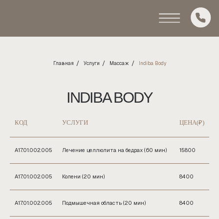
/
/
/
Главная
Услуги
Массаж
Indiba Body
INDIBA BODY
КОД
УСЛУГИ
ЦЕНА(₽)
А17.01.002.005
Лечение целлюлита на бедрах (60 мин)
15800
А17.01.002.005
Колени (20 мин)
8400
А17.01.002.005
Подмышечная область (20 мин)
8400